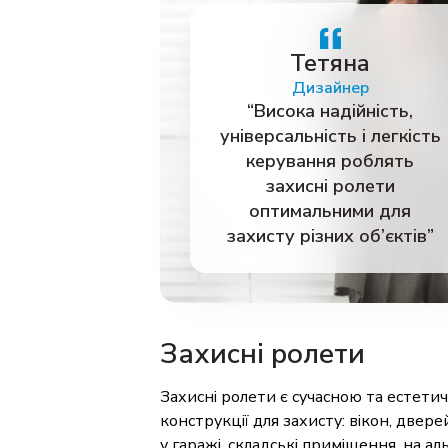
Тетяна
Дизайнер
“Висока надійність,
універсальність і легкість
керування роблять
захисні ролети
оптимальними для
захисту різних об’єктів”
Захисні
ролети
Захисні ролети є сучасною та естет
конструкції для захисту: вікон, двер
у гаражі, складські приміщення, на ал