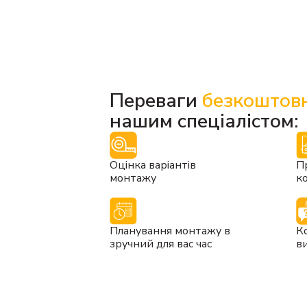
Переваги
безкоштовн
нашим спеціалістом:
Оцінка варіантів
Пр
монтажу
ко
Планування монтажу в
К
зручний для вас час
в