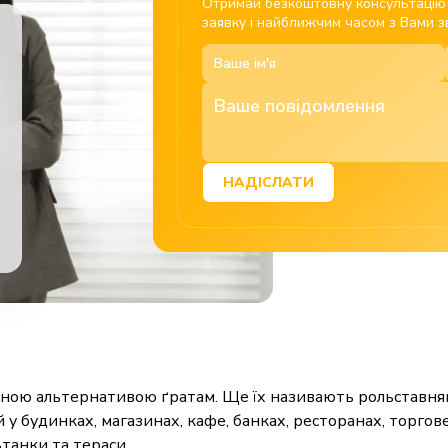
Отримай безкоштовну консультацію в
заявку і найближчим часом з Вами зв
НАДІСЛАТИ
ичною альтернативою ґратам. Ще їх називають рольставня
ей у будинках, магазинах, кафе, банках, ресторанах, торг
ьтанки та тераси.