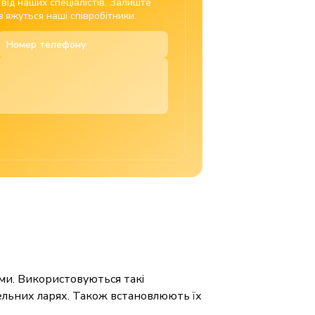
ід наших спеціалістів. Залиште
’яжуться наші співробітники.
ми. Використовуються такі
овельних ларях. Також встановлюють їх