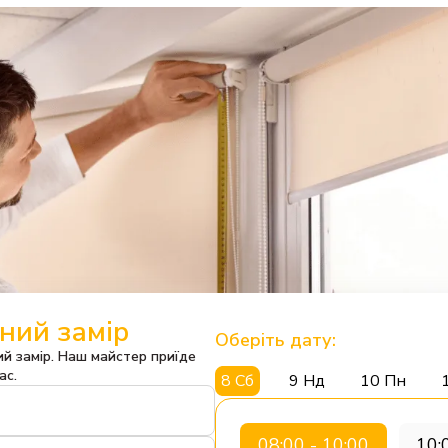
ний замір
Оберіть дату:
й замір. Наш майстер приїде
ас.
8 Сб
9 Нд
10 Пн
08:00 - 10:00
10: