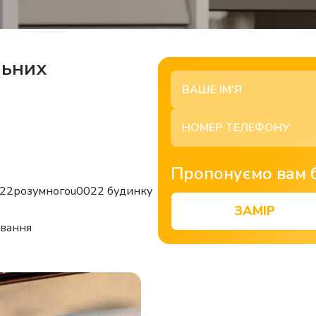
льних
Пропонуємо вам 
022розумногоu0022 будинку
ЗАМІР
ування