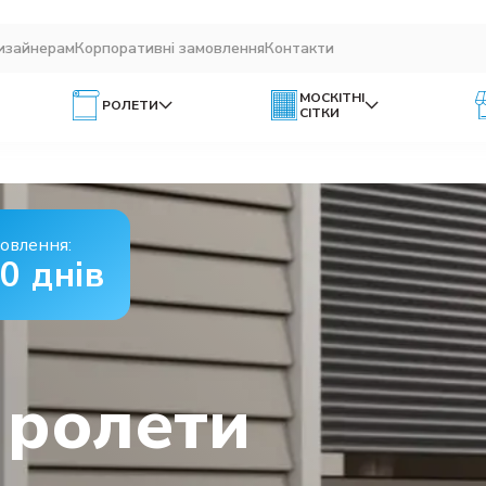
изайнерам
Корпоративні замовлення
Контакти
МОСКІТНІ
РОЛЕТИ
СІТКИ
овлення:
10 днів
 ролети