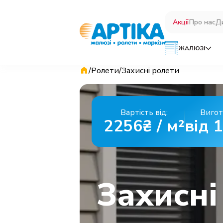
Акції
Про нас
Д
ЖАЛЮЗІ
/
Ролети
/
Захисні ролети
Вартість від:
Вигот
2256₴ / м²
від 
Захисні