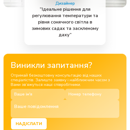
Дизайнер
“Ідеальне рішення для
регулювання температури та
рівня сонячного світла в
зимових садах та заскленому
даху”
Виникли запитання?
Отримай безкоштовну консультацію від наших
спеціалістів. Залиште заявку і найближчим часом з
Вами зв’яжуться наші співробітники.
НАДІСЛАТИ