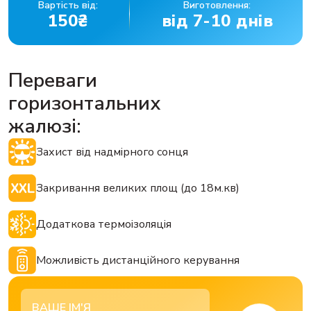
Вартість від:
Виготовлення:
150₴
від 7-10 днів
Переваги
горизонтальних
жалюзі:
Захист від надмірного сонця
Закривання великих площ (до 18м.кв)
Додаткова термоізоляція
Можливість дистанційного керування