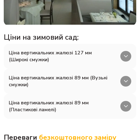
Ціни на зимовий сад:
Ціна вертикальних жалюзі 127 мм
(Широкі смужки)
№
Виконання
Ціна, грн/м2
Ціна вертикальних жалюзі 89 мм (Вузькі
смужки)
1
chinazes
123 грн
2
chinazes
113 грн
№
Виконання
Ціна, грн/м2
Ціна вертикальних жалюзі 89 мм
3
chinazes
115 грн
(Пластикові ламелі)
1
грн
2
грн
№
Виконання
Ціна, грн/м2
3
грн
1
грн
Переваги
безкоштовного заміру