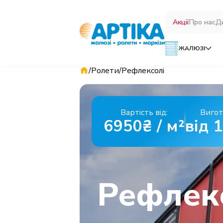
Акції
Про нас
Д
ЖАЛЮЗІ
/
Ролети
/
Рефлексолі
Вартість від:
Вигот
6950₴ / м²
від 
Рефлек