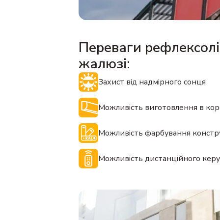
Переваги рефлексолі
жалюзі:
Захист від надмірного сонця
Можливість виготовлення в кор
Можливість фарбування констру
Можливість дистанційного кер