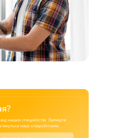
ня?
ід наших спеціалістів. Залиште
’яжуться наші співробітники.