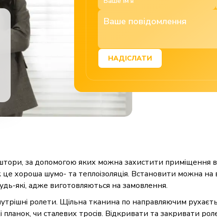
НАДІСЛАТИ
штори, за допомогою яких можна захистити приміщення від 
ж це хороша шумо- та теплоізоляція. Встановити можна на ві
удь-які, адже виготовляються на замовлення.
нутрішні
ролети
. Щільна тканина по направляючим рухаєтьс
ді планок, чи сталевих тросів. Відкривати та закривати р