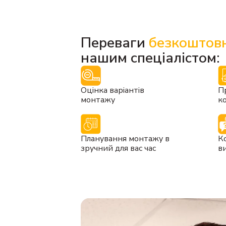
Переваги
безкоштовн
нашим спеціалістом:
Оцінка варіантів
Пр
монтажу
ко
Планування монтажу в
К
зручний для вас час
в