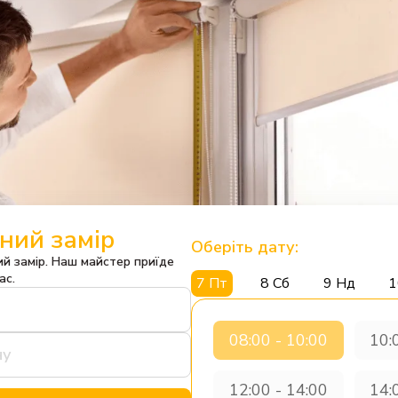
ний замір
Оберіть дату:
й замір. Наш майстер приїде
ас.
7 Пт
8 Сб
9 Нд
1
08:00 - 10:00
10:
12:00 - 14:00
14: