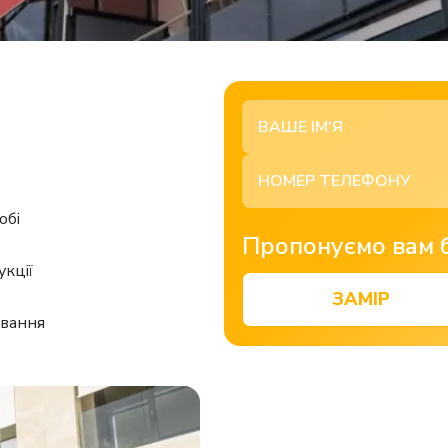
обі
Пропонуємо вам 
кції
ЗАМІР
ування