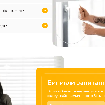
 РЕФЛЕКСОЛІ?
ОЛІ?
Виникли запитан
Отримай безкоштовну консультацію в
заявку і найближчим часом з Вами зв