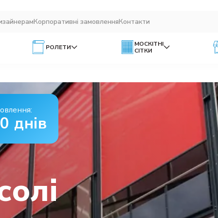
изайнерам
Корпоративні замовлення
Контакти
МОСКІТНІ
РОЛЕТИ
СІТКИ
овлення:
10 днів
солі