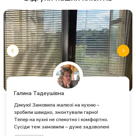
Olga Ivakh
Давно і з задоволенням співпрацюємо з
компанією Артіка.
Пропонують і реалізують всі варіанти
виробів для вікон
Це дуже зручно бо нам потрібно і