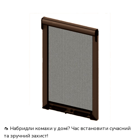
🦟 Набридли комахи у домі? Час встановити сучасний
та зручний захист!