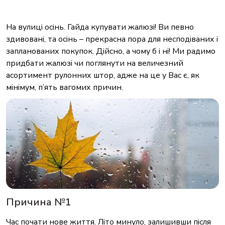
На вулиці осінь. Гайда купувати жалюзі! Ви певно
здивовані, та осінь – прекрасна пора для несподіваних і
запланованих покупок. Дійсно, а чому б і ні! Ми радимо
придбати жалюзі чи поглянути на величезний
асортимент рулонних штор, адже на це у Вас є, як
мінімум, п’ять вагомих причин.
Причина №1
Час почати нове життя. Літо минуло, залишивши після