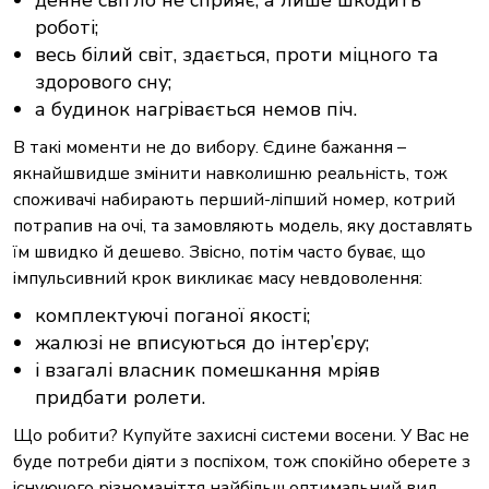
роботі;
весь білий світ, здається, проти міцного та
здорового сну;
а будинок нагрівається немов піч.
В такі моменти не до вибору. Єдине бажання –
якнайшвидше змінити навколишню реальність, тож
споживачі набирають перший-ліпший номер, котрий
потрапив на очі, та замовляють модель, яку доставлять
їм швидко й дешево. Звісно, потім часто буває, що
імпульсивний крок викликає масу невдоволення:
комплектуючі поганої якості;
жалюзі не вписуються до інтер’єру;
і взагалі власник помешкання мріяв
придбати ролети.
Що робити? Купуйте захисні системи восени. У Вас не
буде потреби діяти з поспіхом, тож спокійно оберете з
існуючого різноманіття найбільш оптимальний вид