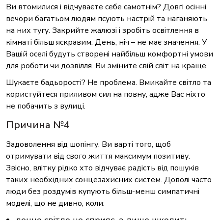
Ви втомилися і відчуваєте себе самотнім? Довгі осінні
вечори багатьом людям псують настрій та наганяють
на них тугу. Закрийте жалюзі і зробіть освітлення в
кімнаті більш яскравим. День, ніч – не має значення. У
Вашій оселі будуть створені найбільш комфортні умови
для роботи чи дозвілля. Ви зміните свій світ на краще.
Шукаєте бадьорості? Не проблема. Вмикайте світло та
користуйтеся приливом сил на повну, адже Вас ніхто
не побачить з вулиці.
Причина №4
Задоволення від шопінгу. Ви варті того, щоб
отримувати від свого життя максимум позитиву.
Звісно, влітку рідко хто відчуває радість від пошуків
таких необхідних сонцезахисних систем. Доволі часто
люди без роздумів купують більш-менш симпатичні
моделі, що не дивно, коли:
денне світло не сприяє, а лише шкодить