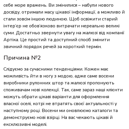
себе море вражень. Ви змінилися – набули нового
досвіду, отримали масу цікавої інформації, а можливо й
стали зовсім іншою людиною. Щоб освіжити старий
інтер’єр не обов’язково витрачати нереально великі
суми. Достатньо звернути увагу на жалюзі від компанії
Артіка. Це простий та доступний спосіб змінити
звичний порядок речей за короткий термін.
Причина №2
Слідуємо за сучасними тенденціями. Кожен має
можливість йти в ногу з модою, адже саме восени
виробники рулонних штор та жалюзі пропонують
споживачам нові колекції. Так, саме зараз наші клієнти
можуть обрати цікаві варіанти для оформлення
власної оселі, котрі не втратять своєї актуальності у
наступному році. Восени ми оновлюємо каталоги та
демонструємо нові взірці. На вас чекають цікаві й
ексклюзивні моделі.